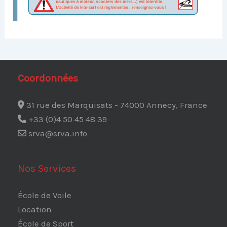
Coordonnées
31 rue des Marquisats - 74000 Annecy, France
+33 (0)4 50 45 48 39
srva@srva.info
Nos Services
École de Voile
Location
École de Sport